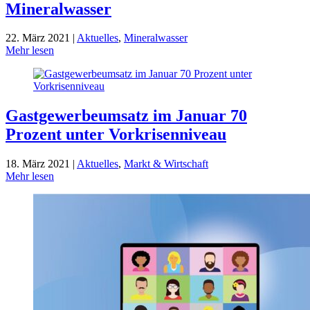
Mineralwasser
22. März 2021 |
Aktuelles
,
Mineralwasser
Mehr lesen
Gastgewerbeumsatz im Januar 70
Prozent unter Vorkrisenniveau
18. März 2021 |
Aktuelles
,
Markt & Wirtschaft
Mehr lesen