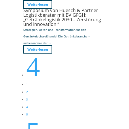
Weiterlesen
Symposium von Huesch & Partner
Logistikberater mit BV GFGH:
„Getränkelogistik 2030 – Zerstörung
und Innovation!“
Strategien, Daten und Transformation für den
Getränkefachgroßhandel Die Getränkebranche –
insbesondere der ...
Weiterlesen
4
1
2
3
4
5