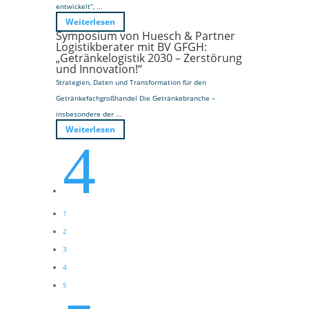
entwickelt“, ...
Weiterlesen
Symposium von Huesch & Partner
Logistikberater mit BV GFGH:
„Getränkelogistik 2030 – Zerstörung
und Innovation!“
Strategien, Daten und Transformation für den
Getränkefachgroßhandel Die Getränkebranche –
insbesondere der ...
Weiterlesen
4
1
2
3
4
5