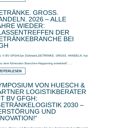
ETRÄNKE. GROSS.
ANDELN. 2026 – ALLE
AHRE WIEDER:
LASSENTREFFEN DER
ETRÄNKEBRANCHE BEI
GH
s: © BV GFGH/Jan Düfelsiek„GETRÄNKE. GROSS. HANDELN. hat
 zu dem führenden Branchen-Happening entwickelt“, ...
EITERLESEN
YMPOSIUM VON HUESCH &
ARTNER LOGISTIKBERATER
IT BV GFGH:
GETRÄNKELOGISTIK 2030 –
ERSTÖRUNG UND
NNOVATION!“