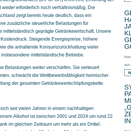
 weder erforderlich noch verhältnismäßig. Die
G
land zeigt bereits heute deutlich, dass ein
H
hne zusätzliche steuerliche Belastungen für
J
 mittelständisch geprägte Getränkewirtschaft. Unsere
K
G
m Kostendruck. Steigende Energiepreise, höhere
G
wie die anhaltende Konsumzurückhaltung vieler
insbesondere mittelständische Betriebe.
Foto
sich
e Belastungen weiter verschärfen. Sie verteuert
W
ten, schwächt die Wettbewerbsfähigkeit heimischer
ntlang der gesamten Getränkewertschöpfungskette.
S
P
M
„
ich seit vielen Jahren in einem nachhaltigen
Z
reinem Alkohol ist zwischen 2001 und 2024 um rund 22
I
k im gleichen Zeitraum um mehr als ein Drittel.