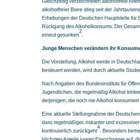
Gleichzeitig verzeichneten alkoholfreie Alt
alkoholfreier Biere stieg seit der Jahrtaus
Erhebungen der Deutschen Hauptstelle für S
Rückgang des Alkoholkonsums. Der Gesamtve
2
erneut gesunken
.
Junge Menschen verändern ihr Konsumv
Die Vorstellung, Alkohol werde in Deutschl
besteuert werden, wird durch aktuelle Studien
Nach Angaben des Bundesinstituts für Öffent
Jugendlichen, die regelmäßig Alkohol trinken,
derjenigen, die noch nie Alkohol konsumier
Eine aktuelle Stellungnahme der Deutschen G
dass regelmäßiger, riskanter und exzessive
4
kontinuierlich zurückgeht
. Besonders beme
höchsten Anteile junger Erwachsener auf, die