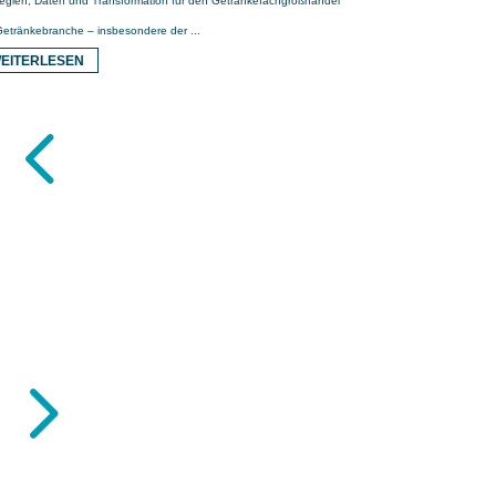
tegien, Daten und Transformation für den Getränkefachgroßhandel
Getränkebranche – insbesondere der ...
EITERLESEN
4
5