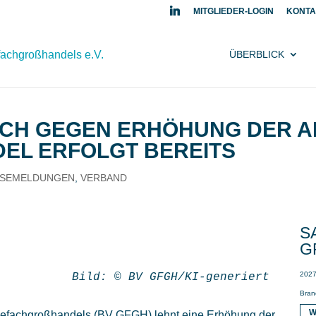
MITGLIEDER-LOGIN
KONTA
ÜBERBLICK
SICH GEGEN ERHÖHUNG DER 
EL ERFOLGT BEREITS
SSEMELDUNGEN
,
VERBAND
S
G
2027
Bild: © BV GFGH/KI-generiert
Bran
W
efachgroßhandels (BV GFGH) lehnt eine Erhöhung der