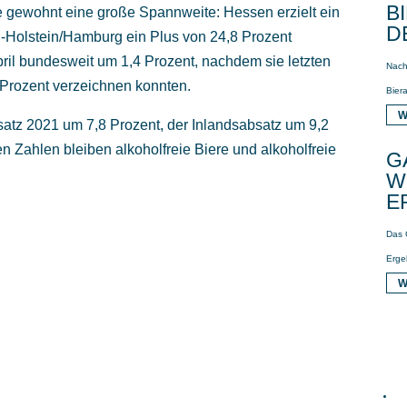
B
 gewohnt eine große Spannweite: Hessen erzielt ein
D
-Holstein/Hamburg ein Plus von 24,8 Prozent
ril bundesweit um 1,4 Prozent, nachdem sie letzten
Nach
 Prozent verzeichnen konnten.
Biera
W
satz 2021 um 7,8 Prozent, der Inlandsabsatz um 9,2
n Zahlen bleiben alkoholfreie Biere und alkoholfreie
G
W
E
Das 
Erge
W