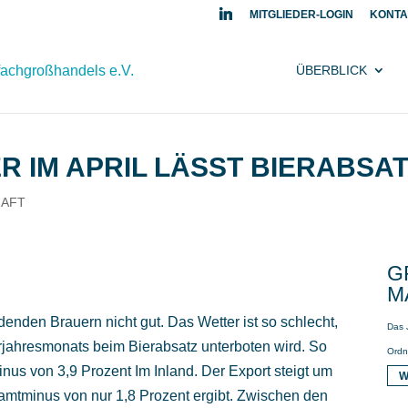
MITGLIEDER-LOGIN
KONTA
ÜBERBLICK
 IM APRIL LÄSST BIERABSAT
HAFT
G
A
denden Brauern nicht gut. Das Wetter ist so schlecht,
Das 
jahresmonats beim Bierabsatz unterboten wird.
So
Ordn
inus von 3,9 Prozent Im Inland. Der Export steigt um
W
samtminus von nur 1,8 Prozent ergibt. Zwischen den