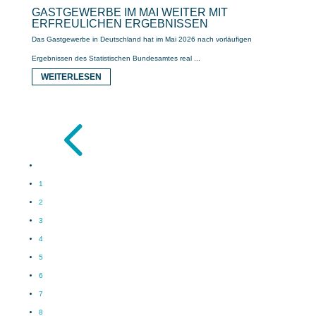
GASTGEWERBE IM MAI WEITER MIT
ERFREULICHEN ERGEBNISSEN
Das Gastgewerbe in Deutschland hat im Mai 2026 nach vorläufigen
Ergebnissen des Statistischen Bundesamtes real ...
WEITERLESEN
4
1
2
3
4
5
6
7
8