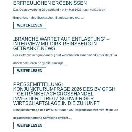
ERFREULICHEN ERGEBNISSEN
Das Gastgewerbe in Deutschland hat im Mai 2026 nach vorläufigen
Ergebnissen des Statistischen Bundesamtes real ...
WEITERLESEN
„BRANCHE WARTET AUF ENTLASTUNG“ –
INTERVIEW MIT DIRK REINSBERG IN
GETRÄNKE NEWS
Der Getränkefachgroßhandel gerät wirtschaftlich zunehmend unter Druck. In
unserer aktuellen Konjunkturumfrage ...
WEITERLESEN
PRESSEMITTEILUNG:
KONJUNKTURUMFRAGE 2026 DES BV GFGH
– GETRÄNKEFACHGROSSHANDEL I
NVESTIERT TROTZ SCHWIERIGER W
IRTSCHAFTSLAGE IN DIE ZUKUNFT
Konjunkturumfrage des BV GFGH unter 109 Mitgliedsunternehmen zeigt: Die
gesamtwirtschaftliche Schwäche erreicht ...
WEITERLESEN