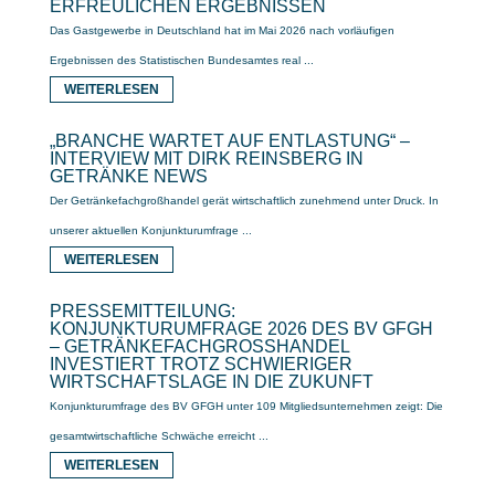
ERFREULICHEN ERGEBNISSEN
Das Gastgewerbe in Deutschland hat im Mai 2026 nach vorläufigen
Ergebnissen des Statistischen Bundesamtes real ...
WEITERLESEN
„BRANCHE WARTET AUF ENTLASTUNG“ –
INTERVIEW MIT DIRK REINSBERG IN
GETRÄNKE NEWS
Der Getränkefachgroßhandel gerät wirtschaftlich zunehmend unter Druck. In
unserer aktuellen Konjunkturumfrage ...
WEITERLESEN
PRESSEMITTEILUNG:
KONJUNKTURUMFRAGE 2026 DES BV GFGH
– GETRÄNKEFACHGROSSHANDEL I
NVESTIERT TROTZ SCHWIERIGER W
IRTSCHAFTSLAGE IN DIE ZUKUNFT
Konjunkturumfrage des BV GFGH unter 109 Mitgliedsunternehmen zeigt: Die
gesamtwirtschaftliche Schwäche erreicht ...
WEITERLESEN