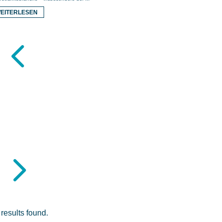
EITERLESEN
4
5
results found.