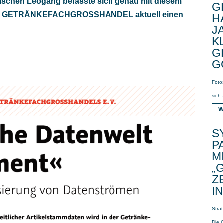
hischen Leogang befasste sich genau mit diesem
G
der GETRÄNKEFACHGROSSHANDEL aktuell einen
H
J
K
G
G
Foto
sich
W
S
P
M
„
Z
I
Stra
Die 