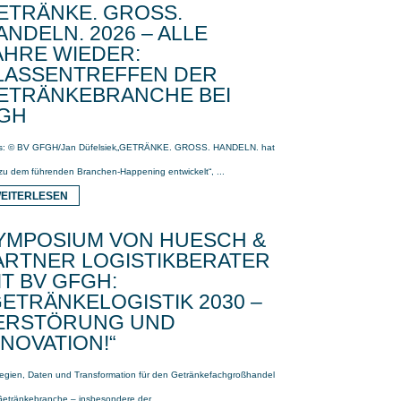
ETRÄNKE. GROSS.
ANDELN. 2026 – ALLE
AHRE WIEDER:
LASSENTREFFEN DER
ETRÄNKEBRANCHE BEI
GH
s: © BV GFGH/Jan Düfelsiek„GETRÄNKE. GROSS. HANDELN. hat
 zu dem führenden Branchen-Happening entwickelt“, ...
EITERLESEN
YMPOSIUM VON HUESCH &
ARTNER LOGISTIKBERATER
IT BV GFGH:
GETRÄNKELOGISTIK 2030 –
ERSTÖRUNG UND
NNOVATION!“
tegien, Daten und Transformation für den Getränkefachgroßhandel
Getränkebranche – insbesondere der ...