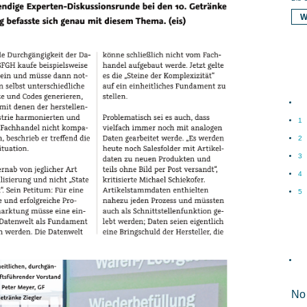
W
1
2
3
4
5
No 