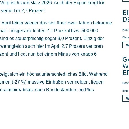
 Vergleich zum März 2026. Auch der Export sorgt für
erliert er 2,7 Prozent.
B
D
 April leider wieder das seit über zwei Jahren bekannte
Nach
nat – insgesamt fehlen 7,1 Prozent bzw. 500.000
Biera
nd es steuerpflichtig sogar 8,0 Prozent. Einzig der
W
, wenngleich auch hier im April 2,7 Prozent verloren
ozent und liegt nun bei einem Minus von knapp 6
G
W
E
eigt sich ein höchst unterschiedliches Bild. Während
emen (-27 %) massive Einbußen vermelden, liegen
Das 
Gesamtbierabsatz nach Bundesländern im Plus.
Erge
W