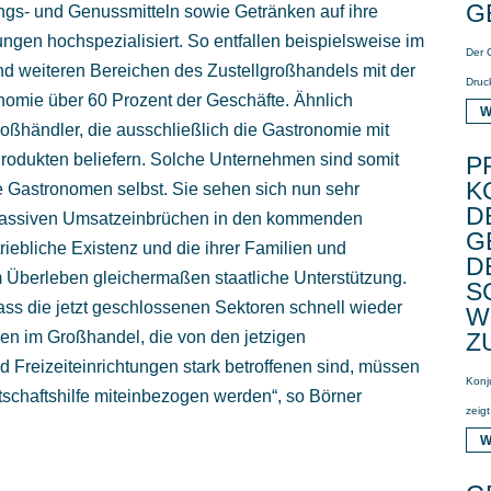
G
ngs- und Genussmitteln sowie Getränken auf ihre
ngen hochspezialisiert. So entfallen beispielsweise im
Der 
d weiteren Bereichen des Zustellgroßhandels mit der
Druck
omie über 60 Prozent der Geschäfte. Ähnlich
W
großhändler, die ausschließlich die Gastronomie mit
rodukten beliefern. Solche Unternehmen sind somit
P
K
e Gastronomen selbst. Sie sehen sich nun sehr
D
n massiven Umsatzeinbrüchen in den kommenden
G
iebliche Existenz und die ihrer Familien und
E
 Überleben gleichermaßen staatliche Unterstützung.
C
ss die jetzt geschlossenen Sektoren schnell wieder
I
U
en im Großhandel, die von den jetzigen
reizeiteinrichtungen stark betroffenen sind, müssen
Konj
tschaftshilfe miteinbezogen werden“, so Börner
zeigt
W