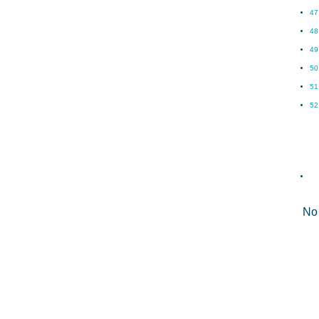
47
48
49
50
51
52
No 