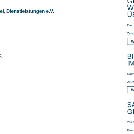
G
E
 Dienstleistungen e.V.
B
Das 
Zeits
W
B
.
I
Nach 
2026
W
S
G
2027
Bran