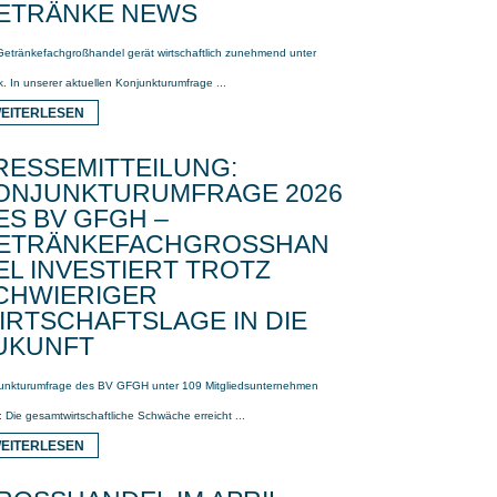
ETRÄNKE NEWS
Getränkefachgroßhandel gerät wirtschaftlich zunehmend unter
. In unserer aktuellen Konjunkturumfrage ...
EITERLESEN
RESSEMITTEILUNG:
ONJUNKTURUMFRAGE 2026
ES BV GFGH –
ETRÄNKEFACHGROSSHAND
L INVESTIERT TROTZ S
HWIERIGER W
RTSCHAFTSLAGE IN DIE Z
KUNFT
unkturumfrage des BV GFGH unter 109 Mitgliedsunternehmen
: Die gesamtwirtschaftliche Schwäche erreicht ...
EITERLESEN