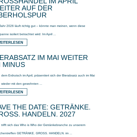
ROSSHANDEL IM APRIL W
ITER AUF DER Ü
ERHOLSPUR
Jahr 2026 läuft richtig gut – könnte man meinen, wenn diese
panne isoliert betrachtet wird: Im April ...
EITERLESEN
IERABSATZ IM MAI WEITER
M MINUS
dem Erdrutsch im April, präsentiert sich der Bierabsatz auch im Mai
 wieder mit den gewohnten ...
EITERLESEN
AVE THE DATE: GETRÄNKE.
ROSS. HANDELN. 2027
 trifft sich das Who is Who der Getränkebranche zu unserem
chentreffen GETRÄNKE. GROSS. HANDELN. im ...