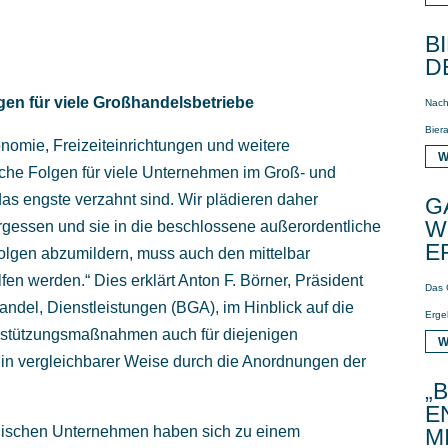
B
D
en für viele Großhandelsbetriebe
Nach
Biera
nomie, Freizeiteinrichtungen und weitere
W
liche Folgen für viele Unternehmen im Groß- und
as engste verzahnt sind. Wir plädieren daher
G
W
ergessen und sie in die beschlossene außerordentliche
E
Folgen abzumildern, muss auch den mittelbar
fen werden.“ Dies erklärt Anton F. Börner, Präsident
Das 
el, Dienstleistungen (BGA), im Hinblick auf die
Erge
terstützungsmaßnahmen auch für diejenigen
W
r in vergleichbarer Weise durch die Anordnungen der
„
E
ändischen Unternehmen haben sich zu einem
M