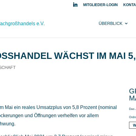
MITGLIEDER-LOGIN
KONTA
ÜBERBLICK
SS­HANDEL WÄCHST IM MAI 5,
SCHAFT
G
A
im Mai ein reales Umsatzplus von 5,8 Prozent (nominal
Das 
ockerungen und Öffnungen verhelfen vor allem
Ordn
chwung.
W