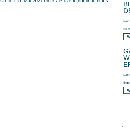
inschließlich Mai 2021 um 3,7 Prozent (nominal minus
B
D
Nach
Biera
W
G
W
E
Das 
Erge
W