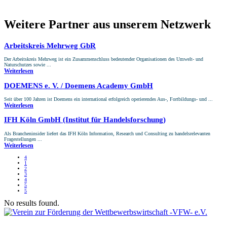
Weitere Partner aus unserem Netzwerk
Arbeitskreis Mehrweg GbR
Der Arbeitskreis Mehrweg ist ein Zusammenschluss bedeutender Organisationen des Umwelt- und
Naturschutzes sowie ...
Weiterlesen
DOEMENS e. V. / Doemens Academy GmbH
Seit über 100 Jahren ist Doemens ein international erfolgreich operierendes Aus-, Fortbildungs- und ...
Weiterlesen
IFH Köln GmbH (Institut für Handels­forschung)
Als Brancheninsider liefert das IFH Köln Information, Research und Consulting zu handelsrelevanten
Fragestellungen ...
Weiterlesen
4
1
2
3
4
5
5
No results found.