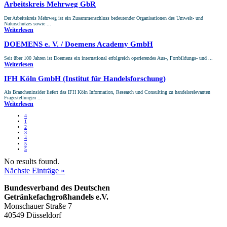
Arbeitskreis Mehrweg GbR
Der Arbeitskreis Mehrweg ist ein Zusammenschluss bedeutender Organisationen des Umwelt- und
Naturschutzes sowie ...
Weiterlesen
DOEMENS e. V. / Doemens Academy GmbH
Seit über 100 Jahren ist Doemens ein international erfolgreich operierendes Aus-, Fortbildungs- und ...
Weiterlesen
IFH Köln GmbH (Institut für Handels­forschung)
Als Brancheninsider liefert das IFH Köln Information, Research und Consulting zu handelsrelevanten
Fragestellungen ...
Weiterlesen
4
1
2
3
4
5
5
No results found.
Nächste Einträge »
Bundesverband des Deutschen
Getränke­fach­großhandels e.V.
Monschauer Straße 7
40549 Düsseldorf