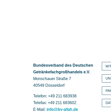
Bundesverband des Deutschen
MI
Getränke­fach­großhandels e.V.
UN
Monschauer Straße 7
40549 Düsseldorf
PA
Telefon: +49 211 683938
Telefax: +49 211 683602
DA
E-Mail:
info@bv-gfgh.de