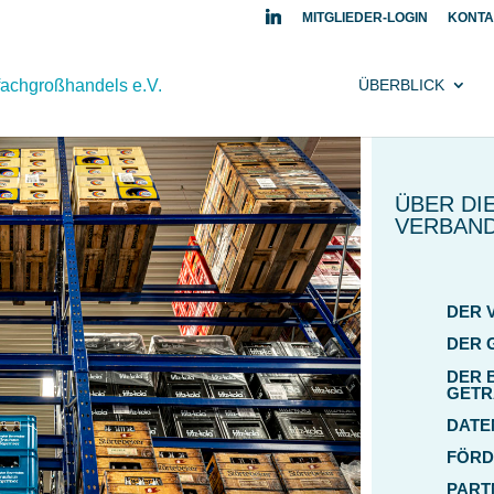
MITGLIEDER-LOGIN
KONTA
ÜBERBLICK
ÜBER DI
VERBAN
DER 
DER 
DER 
GETR
DATE
FÖRD
PART