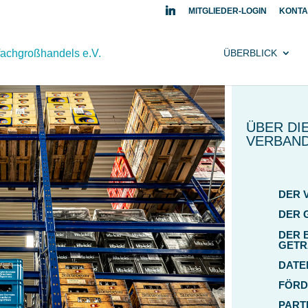
MITGLIEDER-LOGIN
KONTA
ÜBERBLICK
ÜBER DI
VERBAN
DER 
DER 
DER 
GETR
DATE
FÖRD
PART