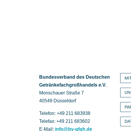
Bundesverband des Deutschen
MI
Getränke­fach­großhandels e.V.
UN
Monschauer Straße 7
40549 Düsseldorf
PA
Telefon: +49 211 683938
Telefax: +49 211 683602
DA
E-Mail:
info@bv-gfgh.de