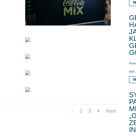
W
G
H
J
K
G
G
Foto
sich
W
S
P
M
1
2
3
4
Next
„
Z
I