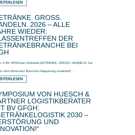
EITERLESEN
ETRÄNKE. GROSS.
ANDELN. 2026 – ALLE
AHRE WIEDER:
LASSENTREFFEN DER
ETRÄNKEBRANCHE BEI
GH
s: © BV GFGH/Jan Düfelsiek„GETRÄNKE. GROSS. HANDELN. hat
 zu dem führenden Branchen-Happening entwickelt“, ...
EITERLESEN
YMPOSIUM VON HUESCH &
ARTNER LOGISTIKBERATER
IT BV GFGH:
GETRÄNKELOGISTIK 2030 –
ERSTÖRUNG UND
NNOVATION!“