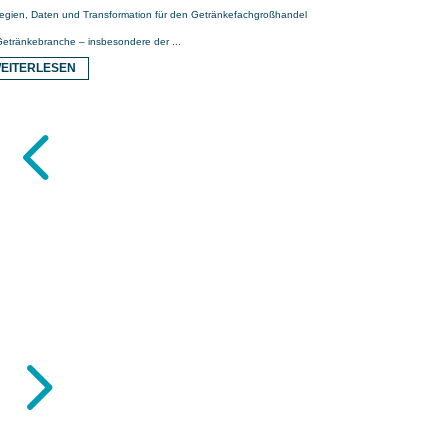
tegien, Daten und Transformation für den Getränkefachgroßhandel
Getränkebranche – insbesondere der ...
EITERLESEN
4
5